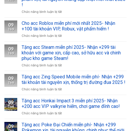
phí
+500
!
có
tài
ở
Chức năng bình luận bị tắt
tộc
khoản
Acc
v4-
VIP,
blox
Nhận
skin
Cho acc Roblox miễn phí mới nhất 2025- Nhận
09
fruits
+100
hiếm,
+100 tài khoản VIP, Robux, vật phẩm hiếm !
Th9
mochi
nick
quân
ở
Chức năng bình luận bị tắt
v2-
với
huy
Cho
Nhận
vật
tham
acc
Tặng acc Steam miễn phí 2025- Nhận +299 tài
+100
phẩm
gia
09
Roblox
nick
xịn,
khoản với game xịn, cấp cao, sở hữu acc và chinh
chiến
Th9
miễn
với
tài
trường
phục kho game Steam!
phí
vật
nguyên
ngay
ở
Chức năng bình luận bị tắt
mới
phẩm
khủng
!
Tặng
nhất
xịn,
cập
acc
2025-
Tặng acc Zing Speed Mobile miễn phí- Nhận +299
tài
nhật
09
Steam
Nhận
nguyên
tài khoản tài nguyên xịn, thống trị đường đua 2025 !
mới
Th9
miễn
+100
khủng
nhất
ở
Chức năng bình luận bị tắt
phí
tài
cập
2025
Tặng
2025-
khoản
nhật
!
acc
Tặng acc Honkai Impact 3 miễn phí 2025- Nhận
Nhận
VIP,
mới
09
Zing
+299
Robux,
+200 acc VIP valkyrie hiếm, chơi game đỉnh cao!
nhất
Th9
Speed
tài
vật
2025
ở
Chức năng bình luận bị tắt
Mobile
khoản
phẩm
!
Tặng
miễn
với
hiếm
acc
Tặng acc Poke Đại Chiến miễn phí- Nhận +299
phí-
game
!
09
Honkai
Nhận
Pokemon xịn, tài nguyên khủng, chinh phục thế giới
xịn,
Th9