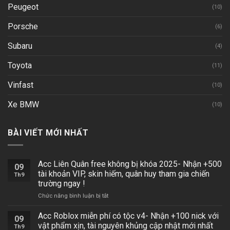
Peugeot
(10)
Porsche
(6)
Subaru
(4)
Toyota
(11)
Vinfast
(10)
Xe BMW
(10)
BÀI VIẾT MỚI NHẤT
Acc Liên Quân free không bị khóa 2025- Nhận +500
09
tài khoản VIP, skin hiếm, quân huy tham gia chiến
Th9
trường ngay !
ở
Chức năng bình luận bị tắt
Acc
Liên
Acc Roblox miễn phí có tộc v4- Nhận +100 nick với
09
Quân
vật phẩm xịn, tài nguyên khủng cập nhật mới nhất
Th9