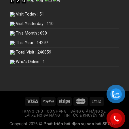
+299
Robux,
nhất
tài
vật
2025
khoản
phẩm
!
Visit Today : 51
với
hiếm
game
!
Visit Yesterday : 110
xịn,
cấp
This Month : 698
cao,
sở
This Year : 14297
hữu
acc
Total Visit : 246859
và
chinh
Who's Online : 1
phục
kho
game
Steam!
TRANG CHỦ
CỬA HÀNG
BẢNG GIÁ HÃNG XE
LÁI XE HỘ ĐÀ NẴNG
TIN TỨC & KHUYẾN MÃI
Copyright 2026 ©
Phát triển bởi
dịch vụ seo
bởi SEOTCT