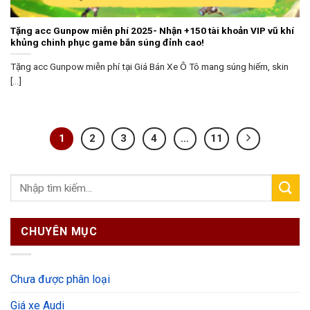
Tặng acc Gunpow miễn phí 2025- Nhận +150 tài khoản VIP vũ khí
khủng chinh phục game bắn súng đỉnh cao!
Tặng acc Gunpow miễn phí tại Giá Bán Xe Ô Tô mang súng hiếm, skin
[...]
1
2
3
4
…
11
CHUYÊN MỤC
Chưa được phân loại
Giá xe Audi