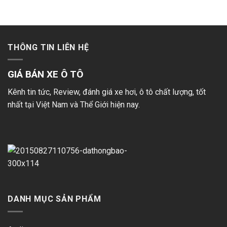
khí
Pokemon!
khủng
chinh
phục
game
THÔNG TIN LIÊN HỆ
bắn
súng
đỉnh
GIÁ BÁN XE Ô TÔ
cao!
Kênh tin tức, Review, đánh giá xe hơi, ô tô chất lượng, tốt
nhất tại Việt Nam và Thể Giới hiện nay.
DANH MỤC SẢN PHẨM