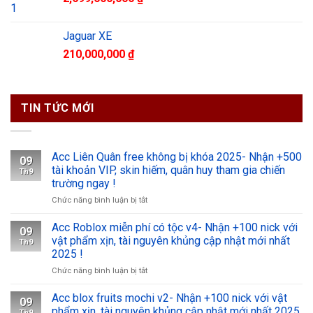
Jaguar XE
210,000,000
₫
TIN TỨC MỚI
Acc Liên Quân free không bị khóa 2025- Nhận +500
09
tài khoản VIP, skin hiếm, quân huy tham gia chiến
Th9
trường ngay !
ở
Chức năng bình luận bị tắt
Acc
Liên
Acc Roblox miễn phí có tộc v4- Nhận +100 nick với
09
Quân
vật phẩm xịn, tài nguyên khủng cập nhật mới nhất
Th9
free
2025 !
không
ở
Chức năng bình luận bị tắt
bị
Acc
khóa
Roblox
2025-
Acc blox fruits mochi v2- Nhận +100 nick với vật
09
miễn
Nhận
phẩm xịn, tài nguyên khủng cập nhật mới nhất 2025
Th9