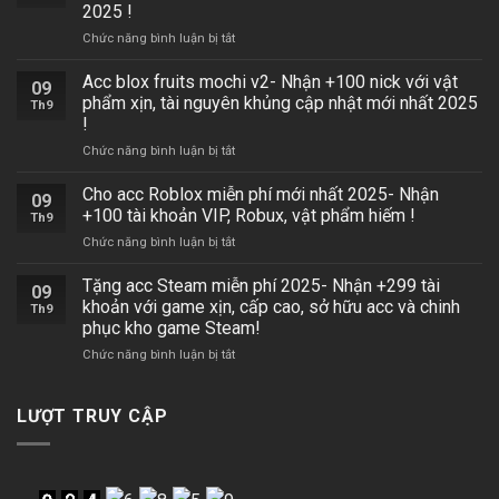
free
2025 !
không
ở
Chức năng bình luận bị tắt
bị
Acc
khóa
Roblox
2025-
Acc blox fruits mochi v2- Nhận +100 nick với vật
09
miễn
Nhận
phẩm xịn, tài nguyên khủng cập nhật mới nhất 2025
Th9
phí
+500
!
có
tài
ở
Chức năng bình luận bị tắt
tộc
khoản
Acc
v4-
VIP,
blox
Nhận
skin
Cho acc Roblox miễn phí mới nhất 2025- Nhận
09
fruits
+100
hiếm,
+100 tài khoản VIP, Robux, vật phẩm hiếm !
Th9
mochi
nick
quân
ở
Chức năng bình luận bị tắt
v2-
với
huy
Cho
Nhận
vật
tham
acc
Tặng acc Steam miễn phí 2025- Nhận +299 tài
+100
phẩm
gia
09
Roblox
nick
xịn,
khoản với game xịn, cấp cao, sở hữu acc và chinh
chiến
Th9
miễn
với
tài
trường
phục kho game Steam!
phí
vật
nguyên
ngay
ở
Chức năng bình luận bị tắt
mới
phẩm
khủng
!
Tặng
nhất
xịn,
cập
acc
2025-
tài
nhật
Steam
Nhận
LƯỢT TRUY CẬP
nguyên
mới
miễn
+100
khủng
nhất
phí
tài
cập
2025
2025-
khoản
nhật
!
Nhận
VIP,
mới