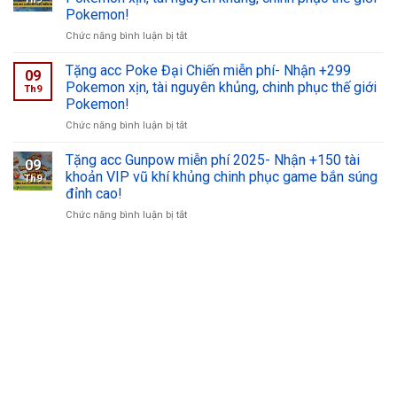
Impact
+299
cấp
Pokemon!
3
tài
cao,
ở
Chức năng bình luận bị tắt
miễn
khoản
sở
Tặng
phí
tài
hữu
acc
2025-
Tặng acc Poke Đại Chiến miễn phí- Nhận +299
nguyên
acc
09
Poke
Nhận
xịn,
Pokemon xịn, tài nguyên khủng, chinh phục thế giới
và
Th9
Đại
+200
thống
Pokemon!
chinh
Chiến
acc
trị
phục
ở
Chức năng bình luận bị tắt
miễn
VIP
đường
kho
Tặng
phí-
valkyrie
đua
game
acc
Nhận
hiếm,
Tặng acc Gunpow miễn phí 2025- Nhận +150 tài
2025
Steam!
09
Poke
+299
chơi
khoản VIP vũ khí khủng chinh phục game bắn súng
!
Th9
Đại
Pokemon
game
đỉnh cao!
Chiến
xịn,
đỉnh
ở
Chức năng bình luận bị tắt
miễn
tài
cao!
Tặng
phí-
nguyên
acc
Nhận
khủng,
Gunpow
+299
Xe đạp twitter
chinh
miễn
Pokemon
phục
phí
xịn,
thế
thu mua ô tô cũ
2025-
tài
giới
Nhận
nguyên
Pokemon!
thuê xe tự lái đà nẵng
+150
khủng,
tài
chinh
thuê xe tự lái du lịch
khoản
phục
VIP
thế
vũ
giới