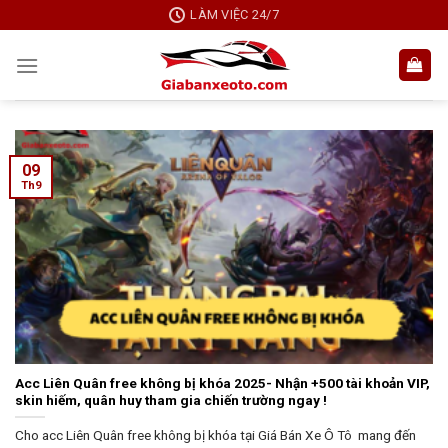
Skip
LÀM VIỆC 24/7
to
content
09
Th9
Acc Liên Quân free không bị khóa 2025- Nhận +500 tài khoản VIP,
skin hiếm, quân huy tham gia chiến trường ngay !
Cho acc Liên Quân free không bị khóa tại Giá Bán Xe Ô Tô mang đến