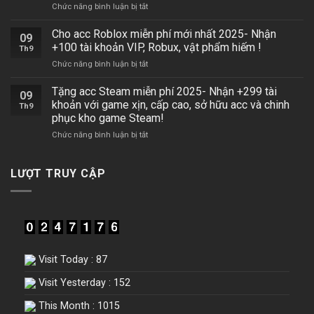
ở
Chức năng bình luận bị tắt
tộc
khoản
Acc
v4-
VIP,
blox
Nhận
skin
Cho acc Roblox miễn phí mới nhất 2025- Nhận
09
fruits
+100
hiếm,
+100 tài khoản VIP, Robux, vật phẩm hiếm !
Th9
mochi
nick
quân
ở
Chức năng bình luận bị tắt
v2-
với
huy
Cho
Nhận
vật
tham
acc
Tặng acc Steam miễn phí 2025- Nhận +299 tài
+100
phẩm
gia
09
Roblox
nick
xịn,
khoản với game xịn, cấp cao, sở hữu acc và chinh
chiến
Th9
miễn
với
tài
trường
phục kho game Steam!
phí
vật
nguyên
ngay
ở
Chức năng bình luận bị tắt
mới
phẩm
khủng
!
Tặng
nhất
xịn,
cập
acc
2025-
tài
nhật
Steam
Nhận
LƯỢT TRUY CẬP
nguyên
mới
miễn
+100
khủng
nhất
phí
tài
cập
2025
2025-
khoản
nhật
!
Nhận
VIP,
mới
+299
Robux,
nhất
tài
vật
2025
khoản
phẩm
!
Visit Today : 87
với
hiếm
game
!
Visit Yesterday : 152
xịn,
cấp
This Month : 1015
cao,