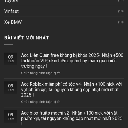
Toyota
(11)
Vinfast
(10)
Xe BMW
(10)
BÀI VIẾT MỚI NHẤT
Acc Liên Quân free không bị khóa 2025- Nhận +500
09
tài khoản VIP, skin hiếm, quân huy tham gia chiến
Th9
trường ngay !
ở
Chức năng bình luận bị tắt
Acc
Liên
Acc Roblox miễn phí có tộc v4- Nhận +100 nick với
09
Quân
vật phẩm xịn, tài nguyên khủng cập nhật mới nhất
Th9
free
2025 !
không
ở
Chức năng bình luận bị tắt
bị
Acc
khóa
Roblox
2025-
Acc blox fruits mochi v2- Nhận +100 nick với vật
09
miễn
Nhận
phẩm xịn, tài nguyên khủng cập nhật mới nhất 2025
Th9
phí
+500
!
có
tài