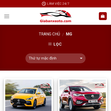
Skip
LÀM VIỆC 24/7
to
content
TRANG CHỦ
MG
/
LỌC