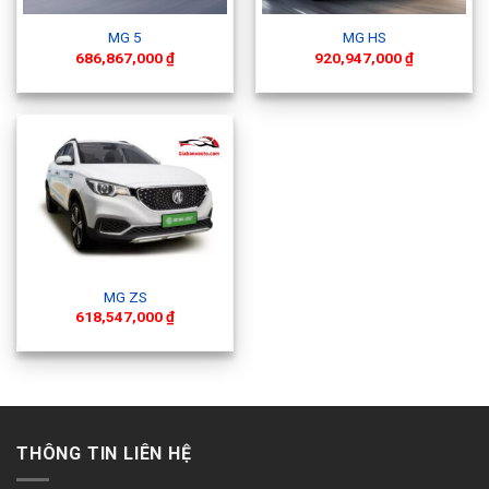
MG 5
MG HS
686,867,000
₫
920,947,000
₫
MG ZS
618,547,000
₫
THÔNG TIN LIÊN HỆ