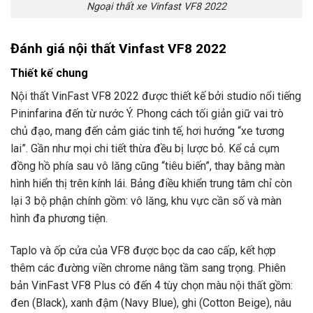
Ngoại thất xe Vinfast VF8 2022
Đánh giá nội thất Vinfast VF8 2022
Thiết kế chung
Nội thất VinFast VF8 2022 được thiết kế bởi studio nổi tiếng
Pininfarina đến từ nước Ý. Phong cách tối giản giữ vai trò
chủ đạo, mang đến cảm giác tinh tế, hơi hướng “xe tương
lai”. Gần như mọi chi tiết thừa đều bị lược bỏ. Kể cả cụm
đồng hồ phía sau vô lăng cũng “tiêu biến”, thay bằng màn
hình hiển thị trên kính lái. Bảng điều khiển trung tâm chỉ còn
lại 3 bộ phận chính gồm: vô lăng, khu vực cần số và màn
hình đa phương tiện.
Taplo và ốp cửa của VF8 được bọc da cao cấp, kết hợp
thêm các đường viền chrome nâng tầm sang trọng. Phiên
bản VinFast VF8 Plus có đến 4 tùy chọn màu nội thất gồm:
đen (Black), xanh đậm (Navy Blue), ghi (Cotton Beige), nâu