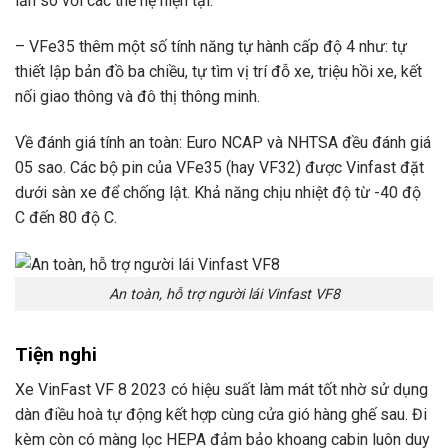
lần so với các thế hệ hiện tại.
– VFe35 thêm một số tính năng tự hành cấp độ 4 như: tự
thiết lập bản đồ ba chiều, tự tìm vị trí đỗ xe, triệu hồi xe, kết
nối giao thông và đô thị thông minh.
Về đánh giá tính an toàn: Euro NCAP và NHTSA đều đánh giá
05 sao. Các bộ pin của VFe35 (hay VF32) được Vinfast đặt
dưới sàn xe để chống lật. Khả năng chịu nhiệt độ từ -40 độ
C đến 80 độ C.
An toàn, hỗ trợ người lái Vinfast VF8
Tiện nghi
Xe VinFast VF 8 2023 có hiệu suất làm mát tốt nhờ sử dụng
dàn điều hoà tự động kết hợp cùng cửa gió hàng ghế sau. Đi
kèm còn có màng lọc HEPA đảm bảo khoang cabin luôn duy