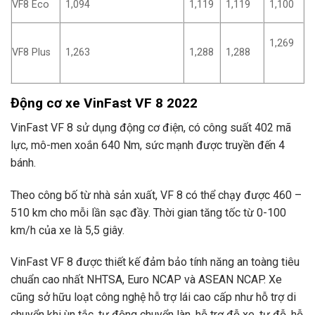
VF8 Eco
1,094
1,119
1,119
1,100
1,269
VF8 Plus
1,263
1,288
1,288
Động cơ xe VinFast VF 8 2022
VinFast VF 8 sử dụng động cơ điện, có công suất 402 mã
lực, mô-men xoắn 640 Nm, sức mạnh được truyền đến 4
bánh.
Theo công bố từ nhà sản xuất, VF 8 có thể chạy được 460 –
510 km cho mỗi lần sạc đầy. Thời gian tăng tốc từ 0-100
km/h của xe là 5,5 giây.
VinFast VF 8 được thiết kế đảm bảo tính năng an toàng tiêu
chuẩn cao nhất NHTSA, Euro NCAP và ASEAN NCAP. Xe
cũng sở hữu loạt công nghệ hỗ trợ lái cao cấp như hỗ trợ di
chuyển khi ùn tắc, tự động chuyển làn, hỗ trợ đỗ xe, tự đỗ, hỗ