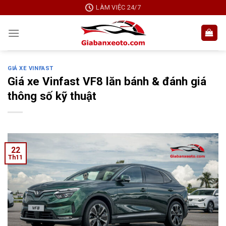
Skip
LÀM VIỆC 24/7
to
content
GIÁ XE VINFAST
Giá xe Vinfast VF8 lăn bánh & đánh giá
thông số kỹ thuật
22
Th11