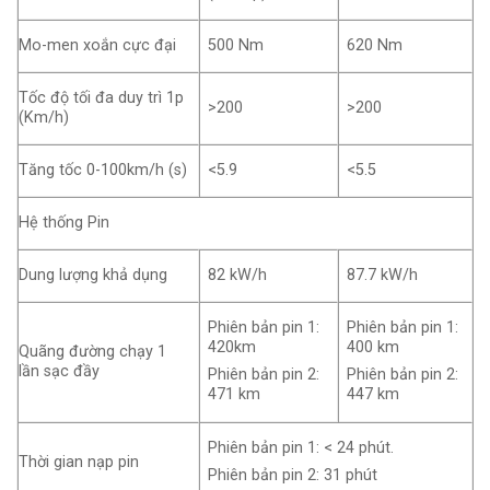
Mo-men xoắn cực đại
500 Nm
620 Nm
Tốc độ tối đa duy trì 1p
>200
>200
(Km/h)
Tăng tốc 0-100km/h (s)
<5.9
<5.5
Hệ thống Pin
Dung lượng khả dụng
82 kW/h
87.7 kW/h
Phiên bản pin 1:
Phiên bản pin 1:
420km
400 km
Quãng đường chạy 1
lần sạc đầy
Phiên bản pin 2:
Phiên bản pin 2:
471 km
447 km
Phiên bản pin 1: < 24 phút.
Thời gian nạp pin
Phiên bản pin 2: 31 phút