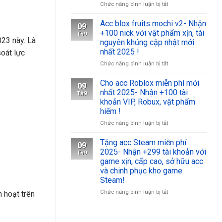
khóa
ở
Chức năng bình luận bị tắt
2025-
Acc
Nhận
Roblox
Acc blox fruits mochi v2- Nhận
09
+500
miễn
+100 nick với vật phẩm xịn, tài
Th9
tài
phí
023 này. Là
nguyên khủng cập nhật mới
khoản
có
nhất 2025 !
soát lực
VIP,
tộc
skin
v4-
ở
Chức năng bình luận bị tắt
hiếm,
Nhận
Acc
quân
+100
blox
Cho acc Roblox miễn phí mới
09
huy
nick
fruits
nhất 2025- Nhận +100 tài
Th9
tham
với
mochi
khoản VIP, Robux, vật phẩm
gia
vật
v2-
hiếm !
chiến
phẩm
Nhận
trường
xịn,
+100
ở
Chức năng bình luận bị tắt
ngay
tài
nick
Cho
!
nguyên
với
acc
Tặng acc Steam miễn phí
09
khủng
vật
Roblox
2025- Nhận +299 tài khoản với
Th9
cập
phẩm
miễn
game xịn, cấp cao, sở hữu acc
nhật
xịn,
phí
và chinh phục kho game
mới
tài
mới
Steam!
nhất
nguyên
nhất
2025
khủng
2025-
ở
Chức năng bình luận bị tắt
 hoạt trên
!
cập
Nhận
Tặng
nhật
+100
acc
mới
tài
Steam