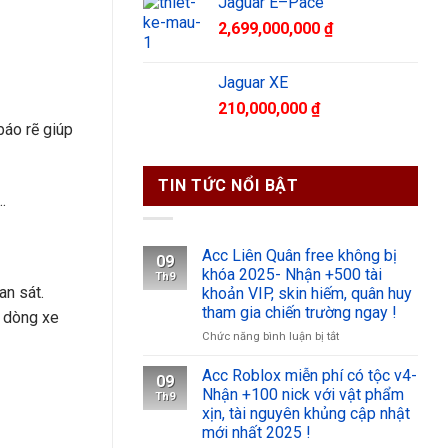
Jaguar E–Pace
2,699,000,000
₫
Jaguar XE
210,000,000
₫
báo rẽ giúp
TIN TỨC NỔI BẬT
…
Acc Liên Quân free không bị
09
khóa 2025- Nhận +500 tài
Th9
an sát.
khoản VIP, skin hiếm, quân huy
tham gia chiến trường ngay !
a dòng xe
ở
Chức năng bình luận bị tắt
Acc
Liên
Acc Roblox miễn phí có tộc v4-
09
Quân
Nhận +100 nick với vật phẩm
Th9
free
xịn, tài nguyên khủng cập nhật
không
mới nhất 2025 !
bị