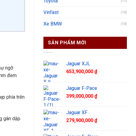
Toyota
(11)
Vinfast
(10)
Xe BMW
(10)
SẢN PHẨM MỚI
Jaguar XJL
sự ngỡ
653,900,000
₫
50mm đem
Jaguar F-Pace
399,000,000
₫
ẹp phía trên
Jaguar XF
ng gân dập
279,900,000
₫