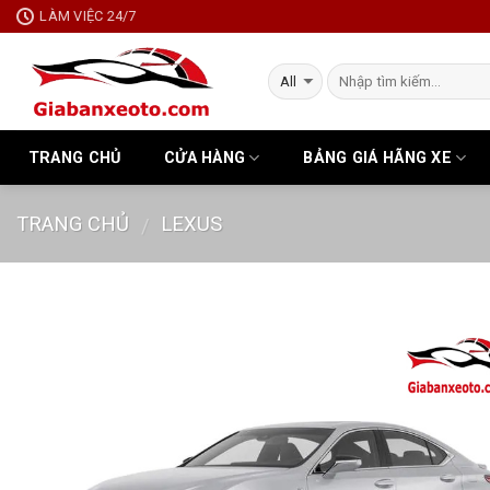
Skip
LÀM VIỆC 24/7
to
content
TRANG CHỦ
CỬA HÀNG
BẢNG GIÁ HÃNG XE
TRANG CHỦ
LEXUS
/