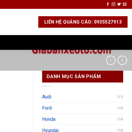
LIÊN HỆ QUẢNG CÁO: 0935527913
DANH MỤC SẢN PHẨM
Audi
(11)
Ford
(10)
Honda
(10)
Hyundai
(10)