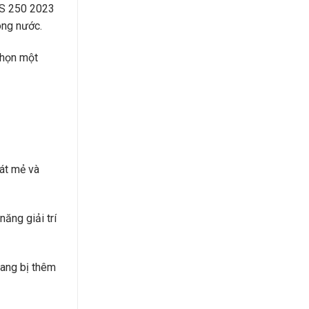
ES 250 2023
ong nước.
chọn một
át mẻ và
ăng giải trí
rang bị thêm