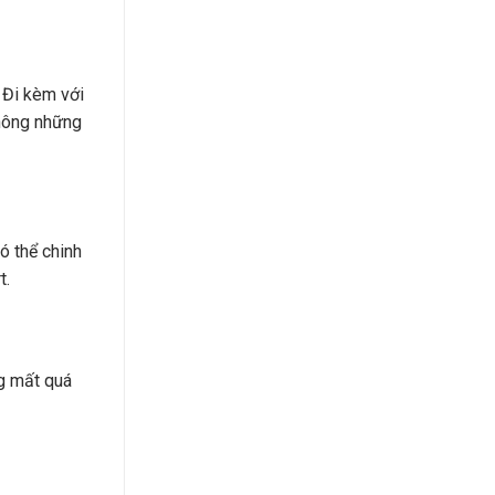
 Đi kèm với
Không những
ó thể chinh
t.
ng mất quá